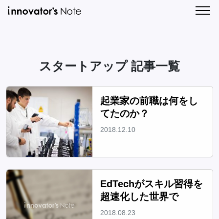
新
人
着
気
記
記
CONTA
事
事
一
一
スタートアップ 記事一覧
覧
覧
起業家の前職は何をし
てたのか？
2018.12.10
EdTechがスキル習得を
超速化した世界で
2018.08.23