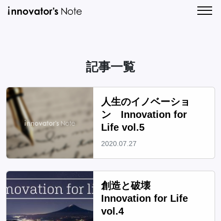
新
人
着
気
記
記
CONTA
事
事
一
一
記事一覧
覧
覧
人生のイノベーショ
ン Innovation for
Life vol.5
2020.07.27
創造と破壊
Innovation for Life
vol.4