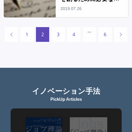
ベラルアーツ！？
2019.07.26
…
1
2
3
4
6
イノベーション手法
PickUp Articles