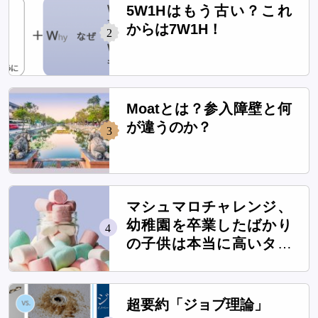
5W1Hはもう古い？これ
からは7W1H！
2
Moatとは？参入障壁と何
が違うのか？
3
マシュマロチャレンジ、
幼稚園を卒業したばかり
4
の子供は本当に高いタワ
ーを作れるのか？
超要約「ジョブ理論」