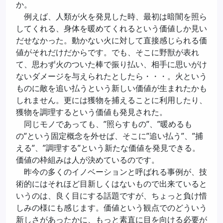
か。
例えば、人類が火を発見した時、最初は暗闇を照ら
してくれる、身体を暖めてくれるという価値しか見い
だせなかった。動かない火に対して直接感じられる価
値がそれだけだからです。でも、そこに野獣が表れ
て、思わず火のついた棒で振り払い、相手に思いがけ
ないダメージを与えられたとしたら・・・。火という
ものに敵を追い払うという新しい価値が生まれたかも
しれません。更には獲物を捕えることに利用したり、
獲物を調理するという価値も発見された。
同じモノであっても、”照らすもの”、”暖めるも
の”という固定概念を外せば、そこに”追い払う”、”捕
える”、”調理する”という新たな価値を発見できる。
価値の枠組みは人が決めているのです。
昨今の多くのイノベーションと呼ばれる事例が、技
術的にはそれほど目新しくはないもので出来ていると
いうのは、良く目にする話題ですが、ちょっと負け惜
しみの様にも感じます。価値という観点でのどういう
新しさがあったかに、もっと素直に目を向ける必要が