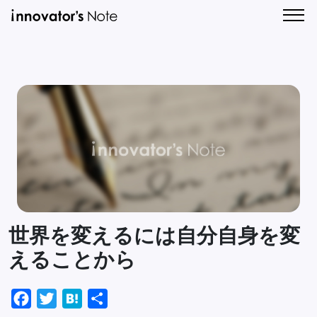
新
人
着
気
記
記
CONTA
事
事
一
一
覧
覧
世界を変えるには自分自身を変
えることから
Facebook
Twitter
Hatena
共