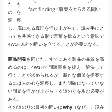
だも
のを
洞察
し、底にある真理を浮び上がらせ、読み手にと
っても共感できる形で言葉を操るという意味で
4W1H以外の問いを立てることが必要になる。
商品開発
も同じだ。すでにある製品の品質を高
めるのは、4W1Hで問題事象を捉え、解決して
行くことが求められるが、新たな価値を提案す
るには人の心を洞察し、まだ明確になっていな
い問題を浮かび上がらせる道のりを歩む必要が
ある。
その道のりの最初の問いは
Why
（なぜ）。現在