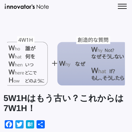
新
人
着
気
記
記
CONTA
事
事
一
一
覧
覧
5W1Hはもう古い？これからは
7W1H！
Facebook
Twitter
Hatena
共