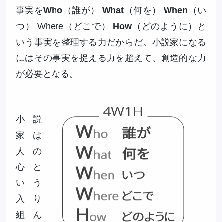
事実を
Who
（誰が）
What
（何を）
When
（い
つ） Where（どこで）
How
（どのように）と
いう事実を整理する力だからだ。小説家になる
にはその事実を捉える力を超えて、創造的な力
が必要となる。
小説
家は
人の
心と
いう
入り
組ん