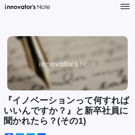
新
人
着
気
記
記
CONTA
事
事
一
一
覧
覧
『イノベーションって何すれば
いいんですか？』と新卒社員に
聞かれたら？(その1)