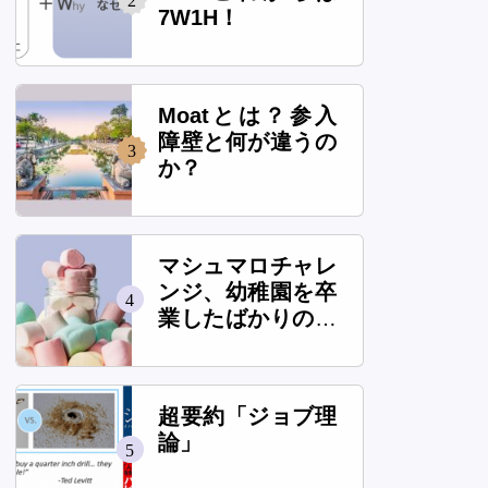
2
7W1H！
Moatとは？参入
障壁と何が違うの
3
か？
マシュマロチャレ
ンジ、幼稚園を卒
4
業したばかりの子
供は本当に高いタ
ワーを作れるの
か？
超要約「ジョブ理
論」
5