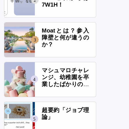
2
7W1H！
Moatとは？参入
障壁と何が違うの
3
か？
マシュマロチャレ
ンジ、幼稚園を卒
4
業したばかりの子
供は本当に高いタ
ワーを作れるの
か？
超要約「ジョブ理
論」
5