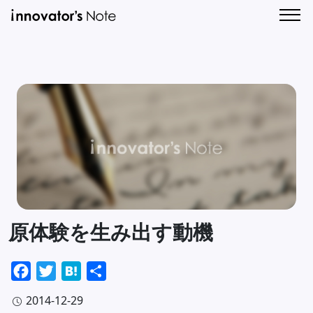
新
人
着
気
記
記
CONTA
事
事
一
一
覧
覧
原体験を生み出す動機
Facebook
Twitter
Hatena
共
有
2014-12-29