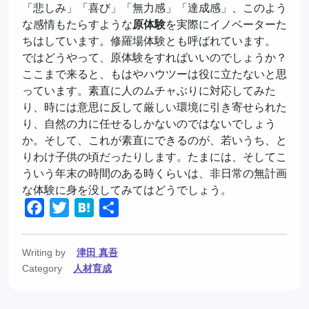
「悲しみ」「喜び」「無力感」「達成感」、このよう
な感情もたらすような
原体験
を実際にイノベーターた
ちはしています。修羅場体験とも呼ばれています。
ではどうやって、原体験をすればいいのでしょうか？
ここまで来ると、もはやハウツーは役に立たないと思
っています。素直に人のムチャぶりに対応してみた
り、時には意思に反して厳しい環境に引き寄せられた
り、自然の力に任せるしかないのではないでしょう
か。そして、これが素直にできるのが、若いうち、と
りわけ子供の頃だったりします。たまには、そしてこ
ういう年末の時間のある時くらいは、非日常の無計画
な体験に身を没してみてはどうでしょう。
Facebook
Twitter
Hatena
共
有
Writing by
津田 真吾
Category
人材育成