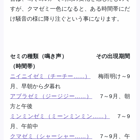
すが、クマゼミ一色になると、ある時間帯にだ
け騒音の様に降り注ぐという事になります。
セミの種類（鳴き声） その出現期間
（時間帯）
ニイニイゼミ（チーチー……）
梅雨明け～9
月、早朝から夕暮れ
アブラゼミ（ジージジー……）
7～9月、朝
方と午後
ミンミンゼミ（ミーンミンミン……）
7～9
月、午前中
クマゼミ（シャーシャー……）
7～9月、午