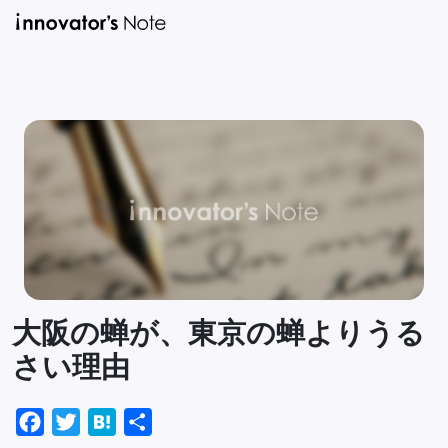
新着記事一覧
人気記
大阪の蝉が、東京の蝉よりうる
さい理由
Facebook
Twitter
Hatena
共