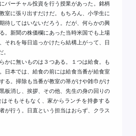
にバーチャル投資を行う授業があった。銘柄
教室に張り出すだけだ。もちろん、小学生に
期待してはいないだろう。だが、何らかの興
る。新聞の株価欄にあった当時米国でも上場
、それを毎日追っかけたら結構上がって、日
だ。
らかに無いものは３つある。１つは給食。も
。日本では、給食の前には給食当番が給食室
する。掃除も当番が教室の箒がけや雑巾がけ
黒板消し、挨拶、その他、先生の身の回りの
食はそもそもなく、家からランチを持参する
者が行う。日直という担当はおらず、クラス