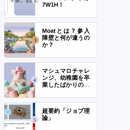
2
7W1H！
Moatとは？参入
障壁と何が違うの
3
か？
マシュマロチャレ
ンジ、幼稚園を卒
4
業したばかりの子
供は本当に高いタ
ワーを作れるの
か？
超要約「ジョブ理
論」
5