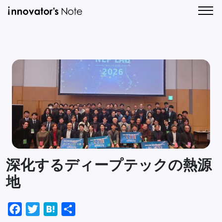
新
人
着
気
記
記
CONTA
事
事
一
一
覧
覧
深化するディープテックの熱源
地
Facebook
Twitter
Hatena
共