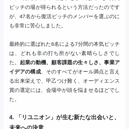
ピッチの場が得られるという方法だったのです
が、47名から復活ピッチのメンバーを選ぶのに
も非常に苦心しました。
最終的に選ばれた6名による7分間の本気ピッチ
は、どれも非の打ち所がない素晴らしさでし
た。
起業の動機、顧客課題の生々しさ、事業ア
イデアの構成
、そのすべてがオール満点と言え
る出来栄えで、甲乙つけ難く、オーディエンス
賞の選定には、会場中が頭を悩ませるほどでし
た。
4. 「リユニオン」が生む新たな出会いと、
未来への決意