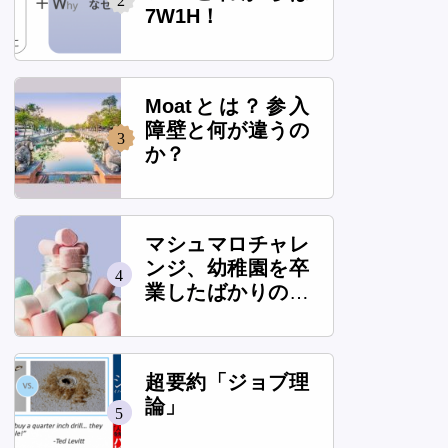
2
7W1H！
Moatとは？参入
障壁と何が違うの
3
か？
マシュマロチャレ
ンジ、幼稚園を卒
4
業したばかりの子
供は本当に高いタ
ワーを作れるの
か？
超要約「ジョブ理
論」
5