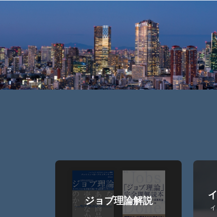
イ
ジョブ理論解説
イ