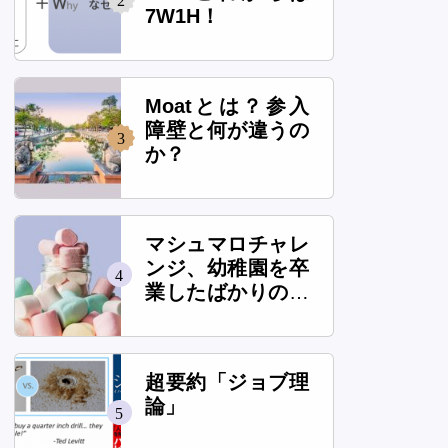
2
7W1H！
Moatとは？参入
障壁と何が違うの
3
か？
マシュマロチャレ
ンジ、幼稚園を卒
4
業したばかりの子
供は本当に高いタ
ワーを作れるの
か？
超要約「ジョブ理
論」
5